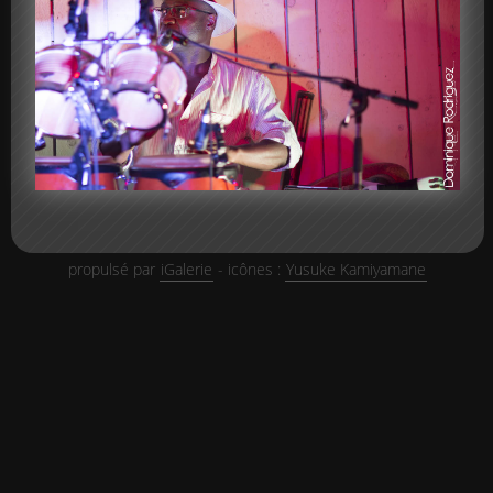
propulsé par
iGalerie
- icônes :
Yusuke Kamiyamane