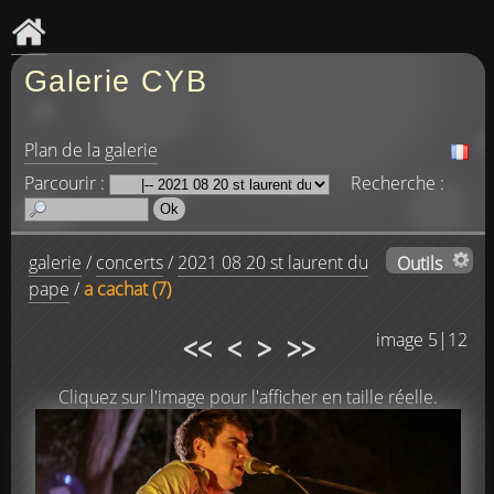
Galerie CYB
Plan de la galerie
Parcourir :
Recherche :
galerie
/
concerts
/
2021 08 20 st laurent du
Outils
pape
/
a cachat (7)
<<
<
>
>>
image 5|12
Cliquez sur l'image pour l'afficher en taille réelle.