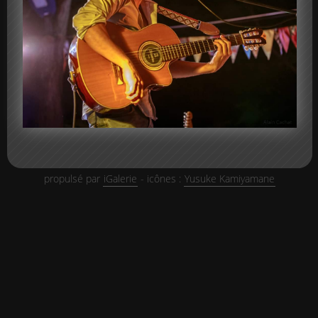
propulsé par
iGalerie
- icônes :
Yusuke Kamiyamane