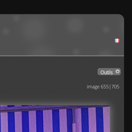
Outils
image 655|705