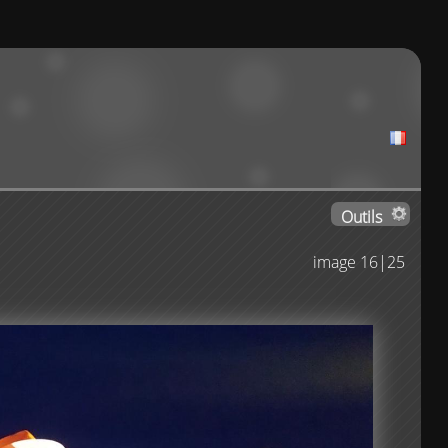
Outils
image 16|25