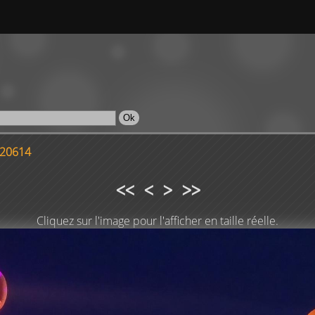
220614
<<
<
>
>>
Cliquez sur l'image pour l'afficher en taille réelle.