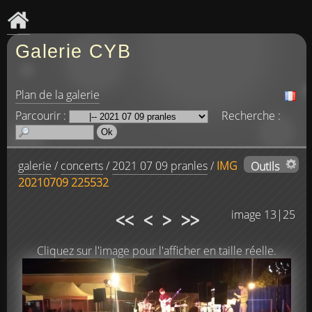
Galerie CYB
Plan de la galerie
Parcourir :
Recherche :
galerie
/
concerts
/
2021 07 09 pranles
/
IMG
Outils
20210709 225532
<<
<
>
>>
image 13|25
Cliquez sur l'image pour l'afficher en taille réelle.