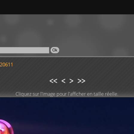
220611
<<
<
>
>>
Cliquez sur l'image pour l'afficher en taille réelle.