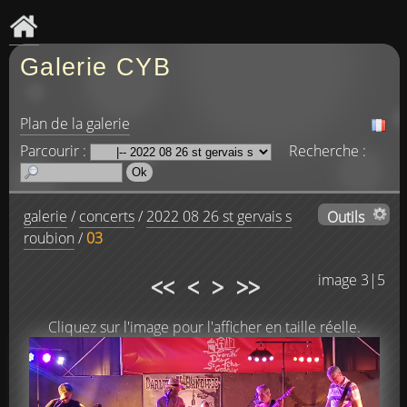
Galerie CYB
Plan de la galerie
Parcourir :
Recherche :
galerie
/
concerts
/
2022 08 26 st gervais s
Outils
roubion
/
03
<<
<
>
>>
image 3|5
Cliquez sur l'image pour l'afficher en taille réelle.