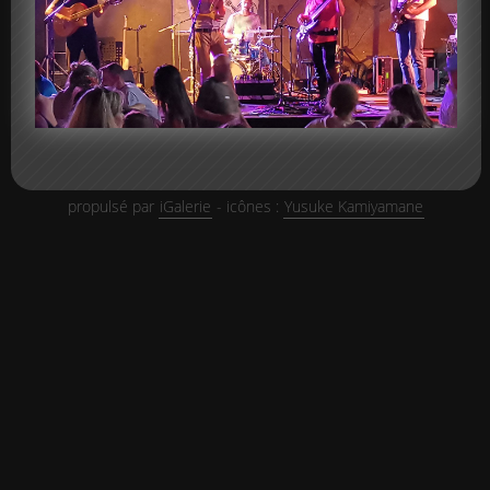
propulsé par
iGalerie
- icônes :
Yusuke Kamiyamane