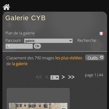
Galerie CYB
Plan de la galerie
Parcourir :
Recherche :
Classement des 790 images
les plus visitées
Outils
de
la galerie
<<
<
>
>>
page 1|44