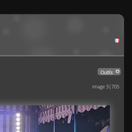
Outils
image 3|705