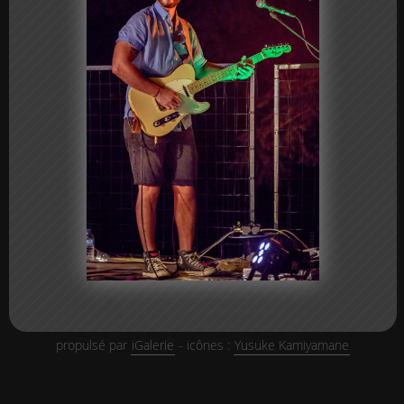
propulsé par
iGalerie
- icônes :
Yusuke Kamiyamane