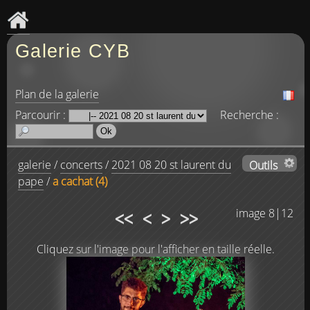
Galerie CYB
Plan de la galerie
Parcourir :
Recherche :
galerie
/
concerts
/
2021 08 20 st laurent du
Outils
pape
/
a cachat (4)
<<
<
>
>>
image 8|12
Cliquez sur l'image pour l'afficher en taille réelle.