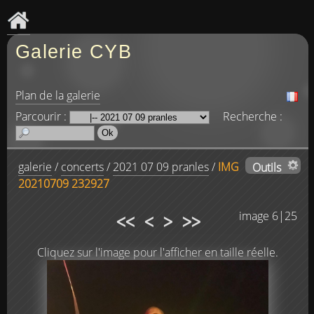
Galerie CYB
Plan de la galerie
Parcourir :
Recherche :
galerie
/
concerts
/
2021 07 09 pranles
/
IMG
Outils
20210709 232927
<<
<
>
>>
image 6|25
Cliquez sur l'image pour l'afficher en taille réelle.