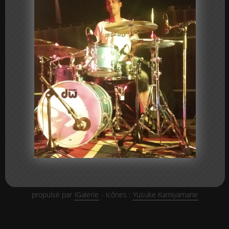
propulsé par
iGalerie
- icônes :
Yusuke Kamiyamane