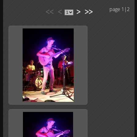
<<
<
>
>>
page 1|2